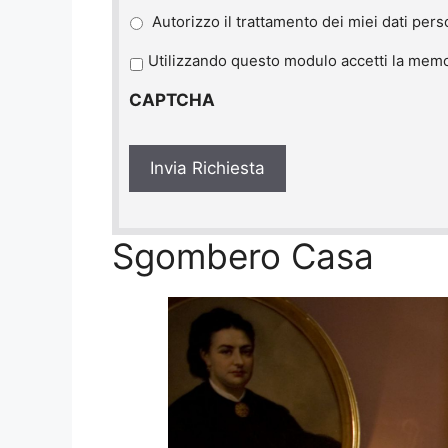
Autorizzo il trattamento dei miei dati pers
P
Utilizzando questo modulo accetti la memor
r
CAPTCHA
i
v
a
c
y
*
Sgombero Casa