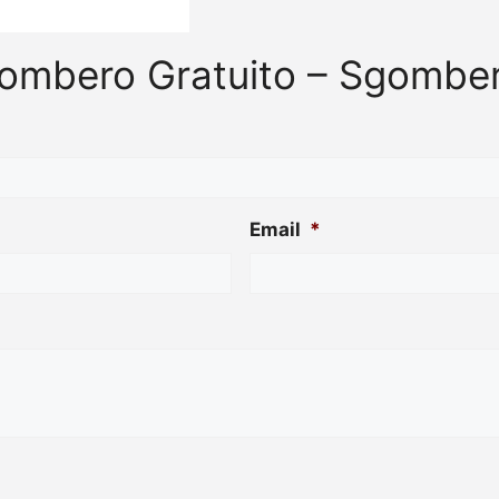
Sgombero Gratuito – Sgomb
Email
*