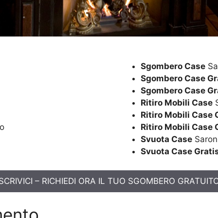
Sgombero Case
Sa
Sgombero Case Gr
Sgombero Case Gr
Ritiro Mobili Case
S
Ritiro Mobili Case 
o
Ritiro Mobili Case 
Svuota Case
Saron
Svuota Case Grati
SCRIVICI – RICHIEDI ORA IL TUO SGOMBERO GRATUIT
mento