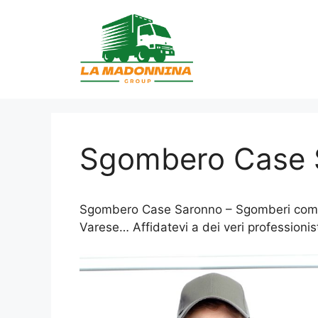
Vai
al
contenuto
Sgombero Case 
Sgombero Case Saronno – Sgomberi complet
Varese… Affidatevi a dei veri professionist