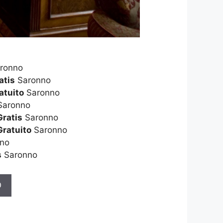
ronno
atis
Saronno
atuito
Saronno
aronno
Gratis
Saronno
Gratuito
Saronno
no
s
Saronno
O