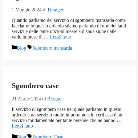
1 Maggio 2024
di
Blogger
Quando parliamo del servizio di sgombero mansarda come
facciamo in questo articolo stiamo parlando di uno dei tanti
servizi e delle tante opzioni messe a disposizione dalle
varie imprese di …
Leggi tutto
Categorie
Tag
Blog
Sgombero mansarda
Sgombero case
21 Aprile 2024
di
Blogger
Il servizio di sgombero case nel quale parliamo in questo
articolo e un servizio molto importante e in certi casi è un
servizio fondamentale per tante persone che ne hanno …
Leggi tutto
Categorie
Tag
Blog
Sgombero Case