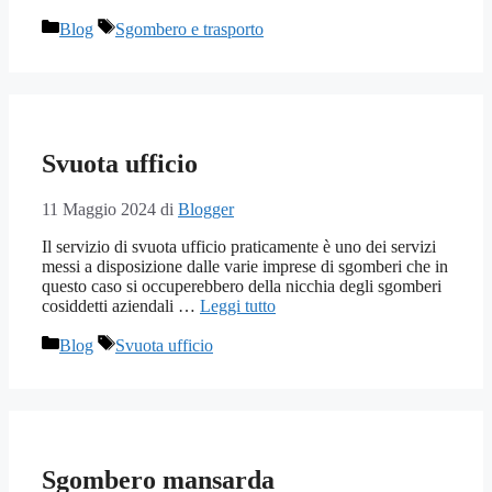
Categorie
Tag
Blog
Sgombero e trasporto
Svuota ufficio
11 Maggio 2024
di
Blogger
Il servizio di svuota ufficio praticamente è uno dei servizi
messi a disposizione dalle varie imprese di sgomberi che in
questo caso si occuperebbero della nicchia degli sgomberi
cosiddetti aziendali …
Leggi tutto
Categorie
Tag
Blog
Svuota ufficio
Sgombero mansarda