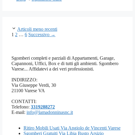
Articoli meno recenti
Pagina
Pagina
Pagina
1
2
…
6
Successivo
→
Sgomberi completi e parziali di Appartamenti, Garage,
Capannoni, Uffici, Box e di tutti gli ambienti. Sgombero
Varese... Affidatevi a dei veri professionisti.
INDIRIZZO:
Via Giuseppe Verdi, 30
21100 Varese VA
CONTATTI:
Telefono:
3319288272
E-mail:
info@lamadonninasnc.it
Ritiro Mobili Usati Via Angiolo de Vincenti Varese
Sgomberi Gratuiti Via Libia Busto Arsizio