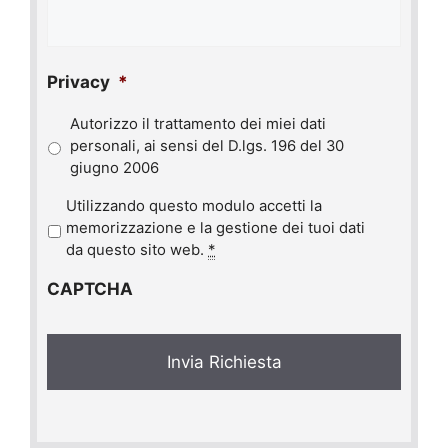
Privacy
*
Autorizzo il trattamento dei miei dati
personali, ai sensi del D.lgs. 196 del 30
giugno 2006
P
Utilizzando questo modulo accetti la
r
memorizzazione e la gestione dei tuoi dati
i
da questo sito web.
*
v
CAPTCHA
a
c
y
*