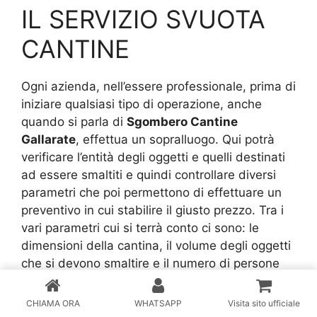
IL SERVIZIO SVUOTA
CANTINE
Ogni azienda, nell’essere professionale, prima di
iniziare qualsiasi tipo di operazione, anche
quando si parla di
Sgombero Cantine
Gallarate
, effettua un sopralluogo. Qui potrà
verificare l’entità degli oggetti e quelli destinati
ad essere smaltiti e quindi controllare diversi
parametri che poi permettono di effettuare un
preventivo in cui stabilire il giusto prezzo. Tra i
vari parametri cui si terrà conto ci sono: le
dimensioni della cantina, il volume degli oggetti
che si devono smaltire e il numero di persone
che servirà nell’operazione di sgombero. Si può
già stilare un prezzo indicativo che, in base
CHIAMA ORA
WHATSAPP
Visita sito ufficiale
appunto a ciò di cui bisogna tener conto, può