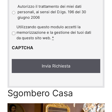
Autorizzo il trattamento dei miei dati
personali, ai sensi del D.lgs. 196 del 30
giugno 2006
P
Utilizzando questo modulo accetti la
r
memorizzazione e la gestione dei tuoi dati
i
da questo sito web.
*
v
CAPTCHA
a
c
y
*
Sgombero Casa