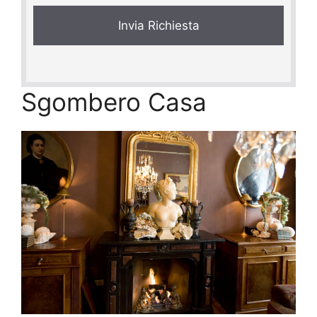
y
*
Sgombero Casa