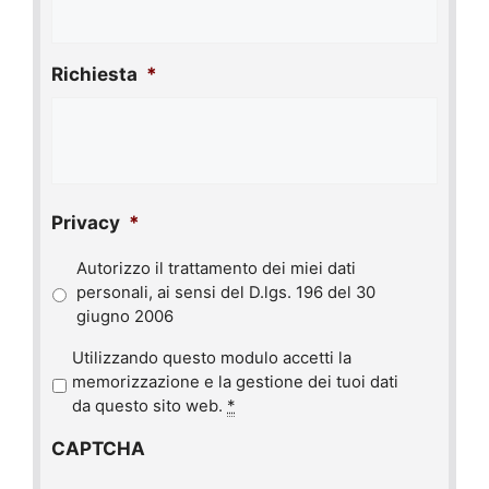
Richiesta
*
Privacy
*
Autorizzo il trattamento dei miei dati
personali, ai sensi del D.lgs. 196 del 30
giugno 2006
P
Utilizzando questo modulo accetti la
r
memorizzazione e la gestione dei tuoi dati
i
da questo sito web.
*
v
CAPTCHA
a
c