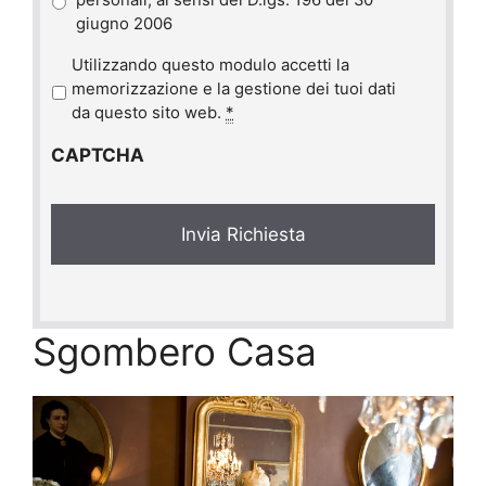
personali, ai sensi del D.lgs. 196 del 30
giugno 2006
P
Utilizzando questo modulo accetti la
r
memorizzazione e la gestione dei tuoi dati
i
da questo sito web.
*
v
CAPTCHA
a
c
y
*
Sgombero Casa