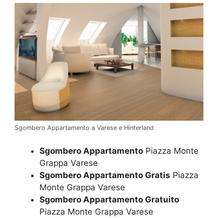
Sgombero Appartamento a Varese e Hinterland
Sgombero Appartamento
Piazza Monte
Grappa Varese
Sgombero Appartamento Gratis
Piazza
Monte Grappa Varese
Sgombero Appartamento Gratuito
Piazza Monte Grappa Varese