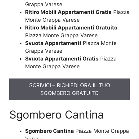
Grappa Varese
Ritiro Mobili Appartamenti Gratis
Piazza
Monte Grappa Varese
Ritiro Mobili Appartamenti Gratuito
Piazza Monte Grappa Varese
Svuota Appartamenti
Piazza Monte
Grappa Varese
Svuota Appartamenti Gratis
Piazza
Monte Grappa Varese
SCRIVICI – RICHIEDI ORA IL TUO
SGOMBERO GRATUITO
Sgombero Cantina
Sgombero Cantina
Piazza Monte Grappa
Varese