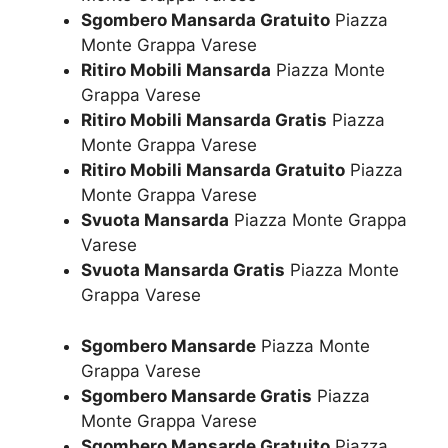
Sgombero Mansarda Gratuito
Piazza
Monte Grappa Varese
Ritiro Mobili Mansarda
Piazza Monte
Grappa Varese
Ritiro Mobili Mansarda Gratis
Piazza
Monte Grappa Varese
Ritiro Mobili Mansarda Gratuito
Piazza
Monte Grappa Varese
Svuota Mansarda
Piazza Monte Grappa
Varese
Svuota Mansarda Gratis
Piazza Monte
Grappa Varese
Sgombero Mansarde
Piazza Monte
Grappa Varese
Sgombero Mansarde Gratis
Piazza
Monte Grappa Varese
Sgombero Mansarde Gratuito
Piazza