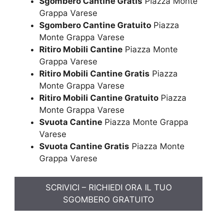
Sgombero Cantine Gratis
Piazza Monte
Grappa Varese
Sgombero Cantine Gratuito
Piazza
Monte Grappa Varese
Ritiro Mobili Cantine
Piazza Monte
Grappa Varese
Ritiro Mobili Cantine Gratis
Piazza
Monte Grappa Varese
Ritiro Mobili Cantine Gratuito
Piazza
Monte Grappa Varese
Svuota Cantine
Piazza Monte Grappa
Varese
Svuota Cantine Gratis
Piazza Monte
Grappa Varese
SCRIVICI – RICHIEDI ORA IL TUO
SGOMBERO GRATUITO