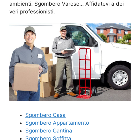
ambienti. Sgombero Varese… Affidatevi a dei
veri professionisti.
Sgombero Casa
Sgombero Appartamento
Sgombero Cantina
Sgombero Soffitta