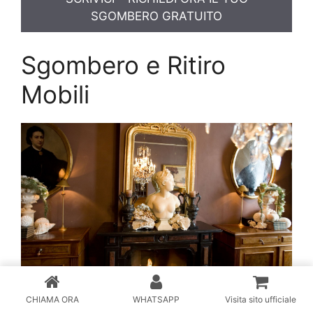
SGOMBERO GRATUITO
Sgombero e Ritiro
Mobili
CHIAMA ORA
WHATSAPP
Visita sito ufficiale