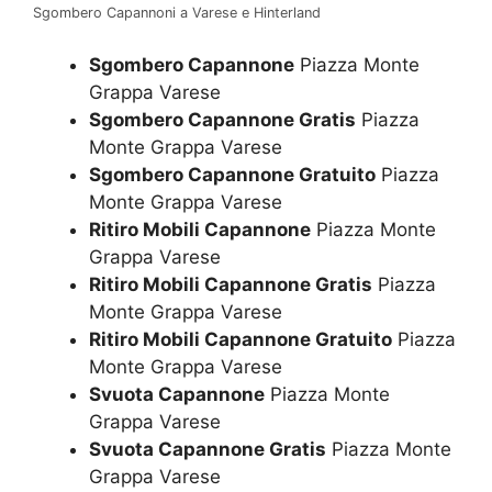
Sgombero Capannoni a Varese e Hinterland
Sgombero Capannone
Piazza Monte
Grappa Varese
Sgombero Capannone Gratis
Piazza
Monte Grappa Varese
Sgombero Capannone Gratuito
Piazza
Monte Grappa Varese
Ritiro Mobili Capannone
Piazza Monte
Grappa Varese
Ritiro Mobili Capannone Gratis
Piazza
Monte Grappa Varese
Ritiro Mobili Capannone Gratuito
Piazza
Monte Grappa Varese
Svuota Capannone
Piazza Monte
Grappa Varese
Svuota Capannone Gratis
Piazza Monte
Grappa Varese