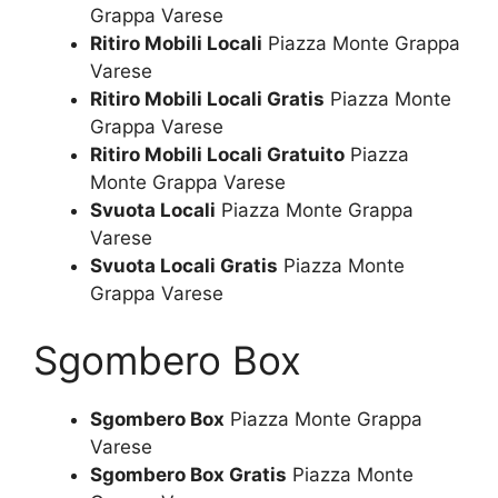
Grappa Varese
Ritiro Mobili Locali
Piazza Monte Grappa
Varese
Ritiro Mobili Locali Gratis
Piazza Monte
Grappa Varese
Ritiro Mobili Locali Gratuito
Piazza
Monte Grappa Varese
Svuota Locali
Piazza Monte Grappa
Varese
Svuota Locali Gratis
Piazza Monte
Grappa Varese
Sgombero Box
Sgombero Box
Piazza Monte Grappa
Varese
Sgombero Box Gratis
Piazza Monte