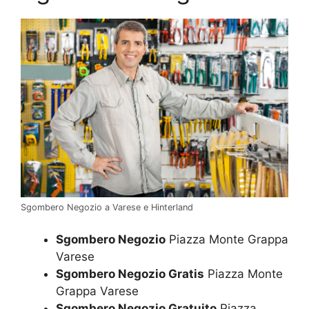
Sgombero Negozio a Varese e Hinterland
Sgombero Negozio
Piazza Monte Grappa
Varese
Sgombero Negozio Gratis
Piazza Monte
Grappa Varese
Sgombero Negozio Gratuito
Piazza