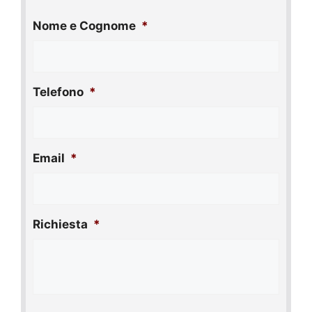
Nome e Cognome
*
Telefono
*
Email
*
Richiesta
*