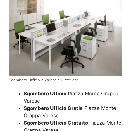
Sgombero Ufficio a Varese e Hinterland
Sgombero Ufficio
Piazza Monte Grappa
Varese
Sgombero Ufficio Gratis
Piazza Monte
Grappa Varese
Sgombero Ufficio Gratuito
Piazza Monte
Grappa Varese