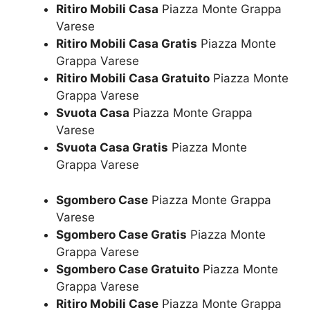
Ritiro Mobili Casa
Piazza Monte Grappa
Varese
Ritiro Mobili Casa Gratis
Piazza Monte
Grappa Varese
Ritiro Mobili Casa Gratuito
Piazza Monte
Grappa Varese
Svuota Casa
Piazza Monte Grappa
Varese
Svuota Casa Gratis
Piazza Monte
Grappa Varese
Sgombero Case
Piazza Monte Grappa
Varese
Sgombero Case Gratis
Piazza Monte
Grappa Varese
Sgombero Case Gratuito
Piazza Monte
Grappa Varese
Ritiro Mobili Case
Piazza Monte Grappa