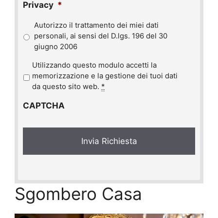
Privacy
*
Autorizzo il trattamento dei miei dati
personali, ai sensi del D.lgs. 196 del 30
giugno 2006
P
Utilizzando questo modulo accetti la
r
memorizzazione e la gestione dei tuoi dati
i
da questo sito web.
*
v
CAPTCHA
a
c
y
*
Sgombero Casa