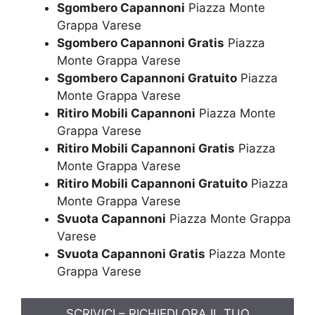
Sgombero Capannoni
Piazza Monte
Grappa Varese
Sgombero Capannoni Gratis
Piazza
Monte Grappa Varese
Sgombero Capannoni Gratuito
Piazza
Monte Grappa Varese
Ritiro Mobili Capannoni
Piazza Monte
Grappa Varese
Ritiro Mobili Capannoni Gratis
Piazza
Monte Grappa Varese
Ritiro Mobili Capannoni Gratuito
Piazza
Monte Grappa Varese
Svuota Capannoni
Piazza Monte Grappa
Varese
Svuota Capannoni Gratis
Piazza Monte
Grappa Varese
SCRIVICI – RICHIEDI ORA IL TUO