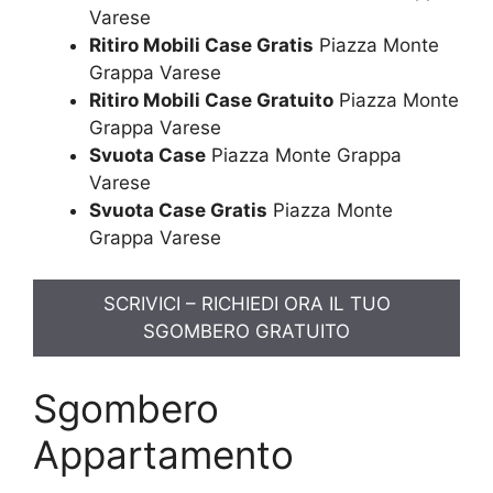
Varese
Ritiro Mobili Case Gratis
Piazza Monte
Grappa Varese
Ritiro Mobili Case Gratuito
Piazza Monte
Grappa Varese
Svuota Case
Piazza Monte Grappa
Varese
Svuota Case Gratis
Piazza Monte
Grappa Varese
SCRIVICI – RICHIEDI ORA IL TUO
SGOMBERO GRATUITO
Sgombero
Appartamento