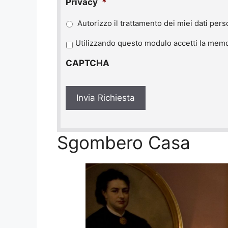
Privacy
*
Autorizzo il trattamento dei miei dati pers
P
Utilizzando questo modulo accetti la memor
r
CAPTCHA
i
v
a
c
y
*
Sgombero Casa