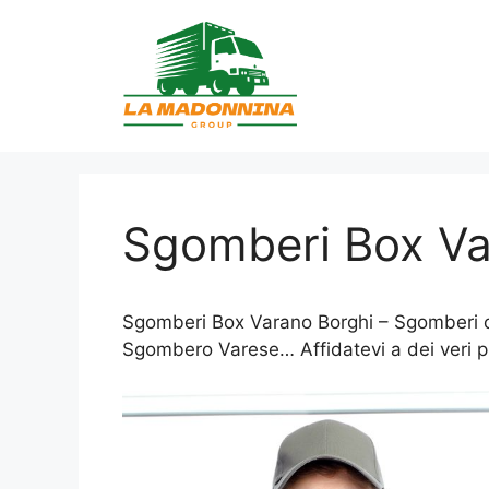
Vai
al
contenuto
Sgomberi Box Va
Sgomberi Box Varano Borghi – Sgomberi com
Sgombero Varese… Affidatevi a dei veri pr