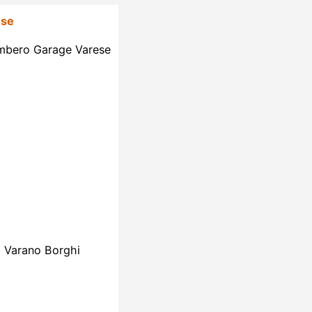
ese
ombero Garage Varese
x Varano Borghi