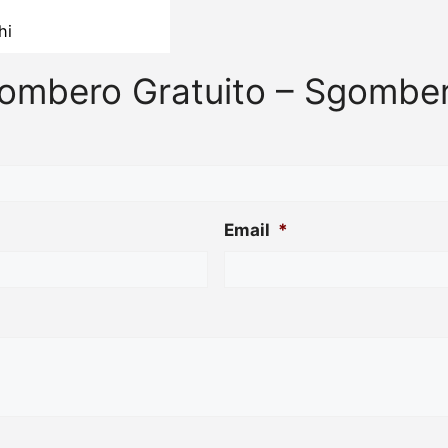
hi
Sgombero Gratuito – Sgomb
Email
*