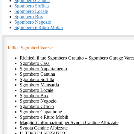
Sgombero Cantina
Sgombero Soffitta
Sgombero Locale
Sgombero Box
Sgombero Negozio
Sgombero e Ritiro Mobili
Indice Sgomberi Varese
Richiedi il tuo Sgombero Gratuito – Sgombero Garage Vare
Sgombero Casa
Sgombero Appartamento
Sgombero Cantina
Sgombero Soffitta
Sgombero Mansarda
Sgombero Locale
Sgombero Box
Sgombero Negozio
Sgombero Ufficio
Sgombero Capannone
Sgombero e Ritiro Mobili
Maggiori informazioni per Svuota Cantine Albizzate
Svuota Cantine Albizzate
IL TIPO DI SERVIZIO